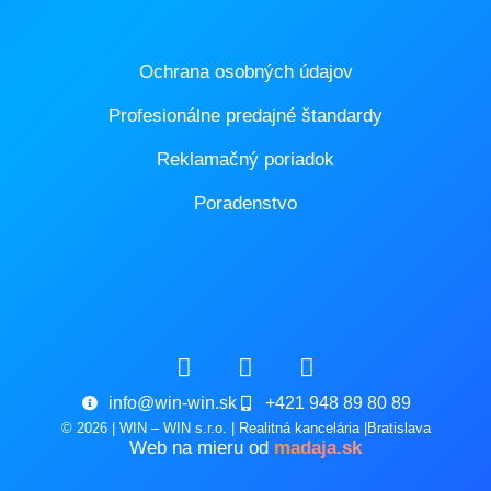
do
je
Ochrana osobných údajov
mo
zap
Profesionálne predajné štandardy
ďal
3
Reklamačný poriadok
autá
Poradenstvo
•
Na
uza
záh
o
vým
569
m²,
info@win-win.sk
+421 948 89 80 89
sa
© 2026 | WIN – WIN s.r.o. | Realitná kancelária |Bratislava
nac
Web na mieru od
madaja.sk
ter