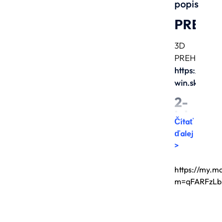
popis
PRENA
3D
PREHLIADK
https://win-
win.sk/Euro
2-
izbový
Čítať
byt
ďalej
s
>
terasou
na
https://my.m
prenáj
m=qFARFzLb
–
Eurove