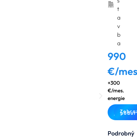
s
t
a
v
b
a
990
€/mes
+300
€/mes.
energie
Zobra
3D
pôdor
prehliad
Podrobný