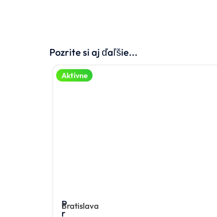
Pozrite si aj ďaľšie...
Aktívne
P
Bratislava
r