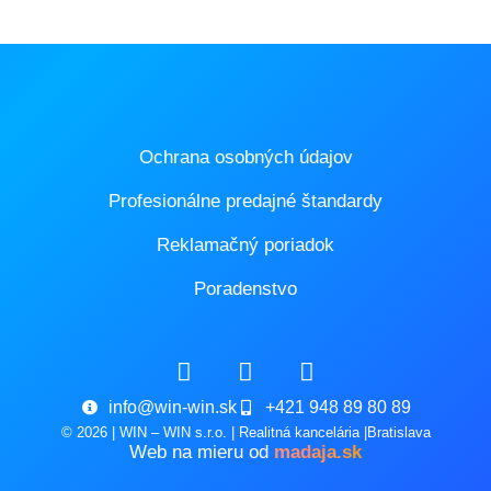
kú
sa
W
a
ga
so
Ochrana osobných údajov
sk
Profesionálne predajné štandardy
Na
po
Reklamačný poriadok
(7
Poradenstvo
m²
je
gal
tri
sa
info@win-win.sk
+421 948 89 80 89
sp
© 2026 | WIN – WIN s.r.o. | Realitná kancelária |Bratislava
te
Web na mieru od
madaja.sk
o